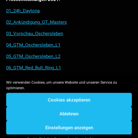
01_24h_Daytona
02_Ankündigung_GT_Masters
03_Vorschau_Oschersleben
04_GTM_Oschersleben_L1
05_GTM_Oschersleben_L2
06_GTM_Red_Bull_Ring_L1
07_GTM_Red_Bull_Ring_L2
Wir verwenden Cookies, um unsere Website und unseren Service zu
optimieren.
08_DTM_Monza_L1
Cookies akzeptieren
09_DTM_Monza_L2
10_GTM_Zandvoort_L1
Ablehnen
11_GTM_Zandvoort_L2
Einstellungen anzeigen
12_DTM_Lausitzring_L1