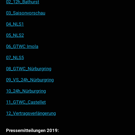
02_12h_Bathurst
03_Saisonvorschau
04_NLS1
05_NLS2
06_GTWC Imola
07_NLS5
08_GTWC_Nürburgring
09_VS_24h_Nürburgring
10_24h_Nürburgring
11_GTWC_Castellet
12_Vertragsverlängerung
Pressemitteilungen 2019: