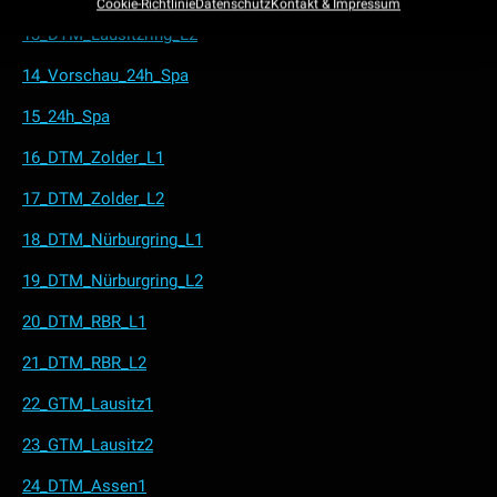
Cookie-Richtlinie
Datenschutz
Kontakt & Impressum
13_DTM_Lausitzring_L2
14_Vorschau_24h_Spa
15_24h_Spa
16_DTM_Zolder_L1
17_DTM_Zolder_L2
18_DTM_Nürburgring_L1
19_DTM_Nürburgring_L2
20_DTM_RBR_L1
21_DTM_RBR_L2
22_GTM_Lausitz1
23_GTM_Lausitz2
24_DTM_Assen1