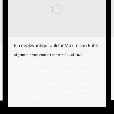
Ein denkwürdiger Juli für Maximilian Buhk
Allgemein
Von
Marcus Lacroix
31. Juli 2022
Großer Erfolg für den Hamburger und sein
Team beim legendären 24-Stunden-Rennen von
Spa-Francorchamps
Das Trio Buhk/Grenier/Engel verpasst im
Mercedes-AMG GT3 von GruppeM Racing das
Podest nur hauchdünn