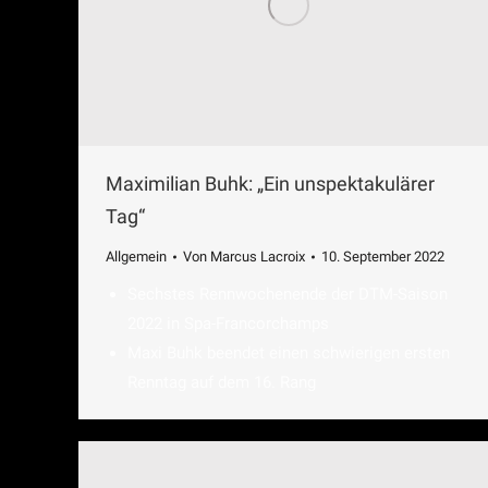
Maximilian Buhk: „Ein unspektakulärer
Tag“
Allgemein
Von
Marcus Lacroix
10. September 2022
Sechstes Rennwochenende der DTM-Saison
2022 in Spa-Francorchamps
Maxi Buhk beendet einen schwierigen ersten
Renntag auf dem 16. Rang