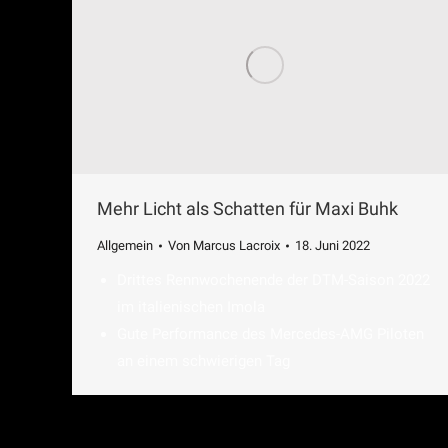
Mehr Licht als Schatten für Maxi Buhk
Allgemein
Von
Marcus Lacroix
18. Juni 2022
Drittes Rennwochenende der DTM-Saison 2022
im italienischen Imola
Gute Performance des Mercedes-AMG Piloten
an einem schwierigen Tag