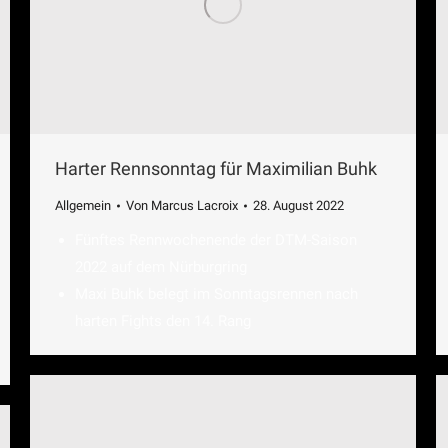
Harter Rennsonntag für Maximilian Buhk
Allgemein
Von
Marcus Lacroix
28. August 2022
Fünftes Rennwochenende der DTM-Saison
2022 auf dem Nürburgring
Maxi Buhk belegt im Sonntagsrennen nach
harten Fights den 14. Rang