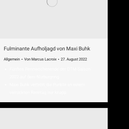
Fulminante Aufholjagd von Maxi Buhk
Allgemein
Von
Marcus Lacroix
27. August 2022
Fünftes Rennwochenende der DTM-Saison
2022 auf dem Nürburgring
Maxi Buhk verfehlt die Punkte an einem
verrückten Renntag nur knapp