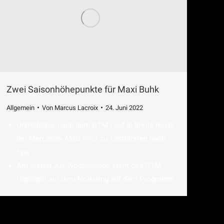
Zwei Saisonhöhepunkte für Maxi Buhk
Allgemein
Von
Marcus Lacroix
24. Juni 2022
Unmittelbar nach dem DTM-Lauf in Imola reiste
der Mercedes-AMG Pilot zu Testfahrten nach
Spa
Am ersten Juli-Wochenende steht das DTM-
Highlight auf dem Norisring auf dem Programm