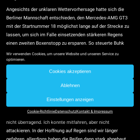
Angesichts der unklaren Wettervorhersage hatte sich die
Berliner Mannschaft entschieden, den Mercedes-AMG GT3
mit der Startnummer 18 möglichst lange auf der Strecke zu
lassen, um sich im Falle einsetzenden stärkeren Regens
einen zweiten Boxenstopp zu ersparen. So steuerte Buhk
seinen Boliden erst am Ende der 16. Runde zum
Wir verwenden Cookies, um unsere Website und unseren Service zu
optimieren.
vorgeschriebenen Reifenwechsel an die Box.
Cookies akzeptieren
Nach der Serie der Pflichtboxenstopps fand sich Buhk am
Ende eines Pulks von mehreren Fahrzeugen wieder, konnte
Ablehnen
zwar noch eine Position gutmachen, mit Schlussrang 16 aber
am Ende nicht zufrieden sein: „Es war ein eher
Einstellungen anzeigen
unspektakulärer Tag. Der Start war bis Eau Rouge okay, dann
Cookie-Richtlinie
Datenschutz
Kontakt & Impressum
bin ich etwas hängengeblieben. In der Folge war die Pace
nicht überragend. Ich konnte mitfahren, aber nicht
attackieren. In der Hoffnung auf Regen sind wir länger
gefahren, allerdings haben die Reifen dann stark abgebaut.