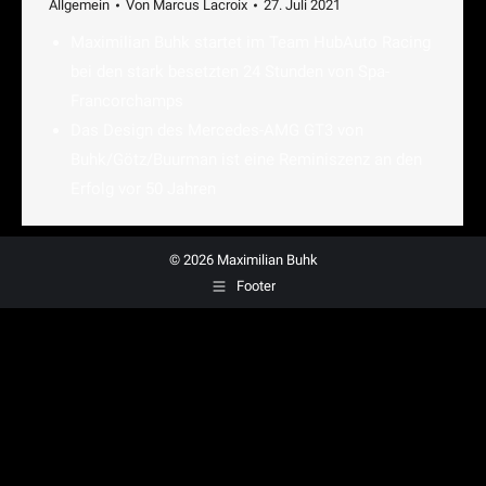
Allgemein
Von
Marcus Lacroix
27. Juli 2021
Maximilian Buhk startet im Team HubAuto Racing
bei den stark besetzten 24 Stunden von Spa-
Francorchamps
Das Design des Mercedes-AMG GT3 von
Buhk/Götz/Buurman ist eine Reminiszenz an den
Erfolg vor 50 Jahren
© 2026 Maximilian Buhk
Footer