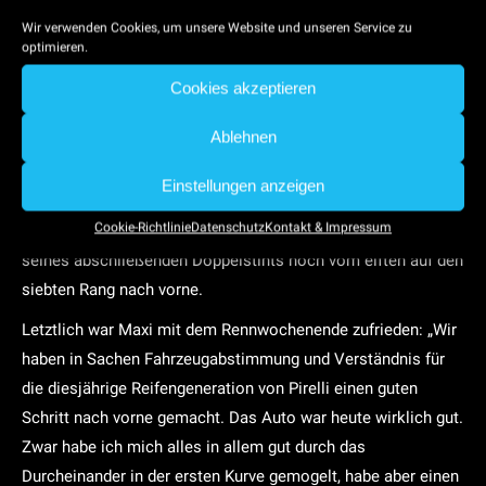
Boxenstopp drei weitere Positionen gut. Leider verlor er bei
Wir verwenden Cookies, um unsere Website und unseren Service zu
optimieren.
diesem ersten Stopp (anders als in der Vergangenheit
schrieben die Regeln auf dem Nürburgring keine
Cookies akzeptieren
Mindeststandzeiten vor) drei Positionen. Nach einem
Ablehnen
bärenstarken Doppelstint, im Zuge dessen er in 1:56,615 min
auch die teamintern schnellste Rennrunde hinlegte, übergab
Einstellungen anzeigen
Buhk den Boliden mit der Startnummer 100 an siebter Stelle
Cookie-Richtlinie
Datenschutz
Kontakt & Impressum
an Kollege Lorandi. Schiller arbeitete sich dann während
seines abschließenden Doppelstints noch vom elften auf den
siebten Rang nach vorne.
Letztlich war Maxi mit dem Rennwochenende zufrieden: „Wir
haben in Sachen Fahrzeugabstimmung und Verständnis für
die diesjährige Reifengeneration von Pirelli einen guten
Schritt nach vorne gemacht. Das Auto war heute wirklich gut.
Zwar habe ich mich alles in allem gut durch das
Durcheinander in der ersten Kurve gemogelt, habe aber einen