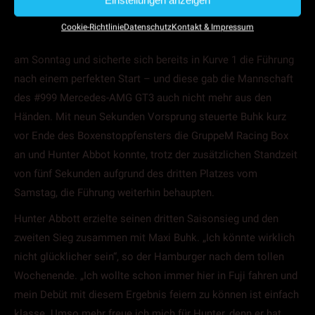
Einstellungen anzeigen
der beste Mercedes-AMG GT3 im Ziel.
Cookie-Richtlinie
Datenschutz
Kontakt & Impressum
Der 24-Jährige ging ebenso motiviert an das zweite Rennen
am Sonntag und sicherte sich bereits in Kurve 1 die Führung
nach einem perfekten Start – und diese gab die Mannschaft
des #999 Mercedes-AMG GT3 auch nicht mehr aus den
Händen. Mit neun Sekunden Vorsprung steuerte Buhk kurz
vor Ende des Boxenstoppfensters die GruppeM Racing Box
an und Hunter Abbot konnte, trotz der zusätzlichen Standzeit
von fünf Sekunden aufgrund des dritten Platzes vom
Samstag, die Führung weiterhin behaupten.
Hunter Abbott erzielte seinen dritten Saisonsieg und den
zweiten Sieg zusammen mit Maxi Buhk. „Ich könnte wirklich
nicht glücklicher sein“, so der Hamburger nach dem tollen
Wochenende. „Ich wollte schon immer hier in Fuji fahren und
mein Debüt mit diesem Ergebnis feiern zu können ist einfach
klasse. Umso mehr freue ich mich für Hunter, denn er hat