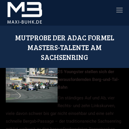
MUTPROBE DER ADAC FORMEL
MASTERS-TALENTE AM
SACHSENRING
Sie befinden sich hier:
25 Youngster stellen sich der
herausfordernden Berg-und-Tal-
Bahn
Ein ständiges Auf und Ab, vier
Rechts- und zehn Linkskurven,
viele davon schwer bis gar nicht einsehbar und eine sehr
schnelle Bergab-Passage – der traditionsreiche Sachsenring