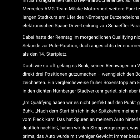
Im Samstagsrennen des DTM-Finalwochenendes auf dem N
Mercedes-AMG Team Mücke Motorsport weitere Punkte b
langen Stadtkurs am Ufer des Nürnberger Dutzendteich
elektronischen Space Drive-Lenkung von Schaeffler Para
Dabei hatte der Renntag im morgendlichen Qualifying ni
Sekunde zur Pole-Position, doch angesichts der enormen
als den 14. Startplatz.
Doch wie so oft gelang es Buhk, seinen Rennwagen im Ve
direkt drei Positionen gutzumachen – wenngleich den B
zeichneten. Ein vergleichsweise früher Boxenstopp am E
in den dichten Nürnberger Stadtverkehr geriet, sich aber
„Im Qualifying haben wir es nicht perfekt auf den Punkt 
Buhk. „Nach dem Start bin ich in der Spitzkehre meinem
vom Fleck kam. Das hat Spuren an meinem Auto hinterla
deutlich nachließ, haben wir den Stopp vorgezogen, was 
prima, das Auto wurde mit weniger Gewicht immer besser,