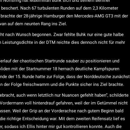
orisring hat Maximilian Buhk sich und seinem Berliner
eschert. Nach 67 turbulenten Runden auf dem 2,3 Kilometer
s brachte der 28-jährige Hamburger den Mercedes-AMG GT3 mit der
van auf dem neunten Rang ins Ziel.
cht nach Wunsch begonnen. Zwar fehlte Buhk nur eine gute halbe
 Leistungsdichte in der DTM reichte dies dennoch nicht für mehr
rlauf der chaotischen Startrunde sauber zu positionieren und
oliden mit der Startnummer 18 hernach deutliche Kampfspuren
nde der 15. Runde hatte zur Folge, dass der Norddeutsche zunächst
 in der Folge freischwamm und die Punkte sicher ins Ziel brachte.
gebracht, auch wenn letztlich nur Nuancen gefehlt haben“, schilderte
 Vordermann voll hintendrauf gefahren, weil der im Getümmel nicht
ssen. Weil der Grip an der Vorderachse nach gutem Beginn bald
die richtige Entscheidung war. Mit dem zweiten Reifensatz lief es
 sodass ich Ellis hinter mir gut kontrollieren konnte. Auch die