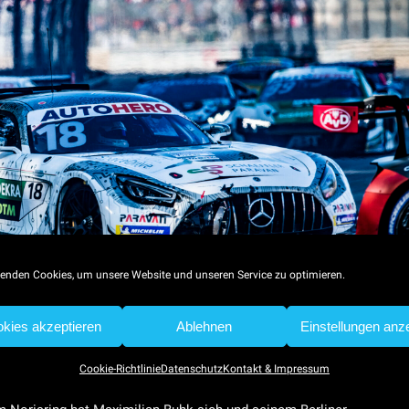
enden Cookies, um unsere Website und unseren Service zu optimieren.
aison 2021 auf dem Nürnberger Norisring auf den neunten Rang
kies akzeptieren
Ablehnen
Einstellungen anz
ktronischen Space Drive-Lenkung auf dem tückischen Stadtkurs
Cookie-Richtlinie
Datenschutz
Kontakt & Impressum