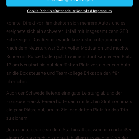
Monza und hatte enormes Glück, als er nur knapp einem
Cookie-Richtlinie
Datenschutz
Kontakt & Impressum
Startunfall auf dem Weg in die erste Schikane ausweichen
konnte. Direkt vor ihm drehten sich mehrere Autos und es
ereignete sich ein schwerer Unfall mit insgesamt zehn GT3
Fahrzeugen. Das Rennen wurde kurzfristig unterbrochen.
Nach dem Neustart war Buhk voller Motivation und machte
Runde um Runde Boden gut. In seinem Stint kam er von Platz
13 am Neustart bis auf den fünften Platz vor, als er das Auto
an die Box steuerte und Teamkollege Eriksson den #84
übernahm.
Auch der Schwede lieferte eine gute Leistung ab und der
Franzose Franck Perera holte dann im letzten Stint nochmals
ein paar Plätze auf, um im Ziel den dritten Platz für das Trio
zu sichern.
„Ich konnte gerade so dem Startunfall ausweichen und außer
einem Styroporschild konnte ich allem ausweichen“, so der