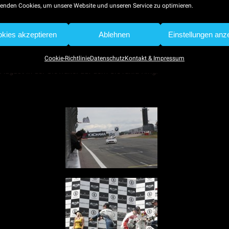
 der Fahrerwertung mit knappem Abstand zum Führungsduo Baumann
enden Cookies, um unsere Website und unseren Service zu optimieren.
ters auf dem Red Bull Ring (9. bis 11. August) in Österreich in di
kies akzeptieren
Ablehnen
Einstellungen anz
vakia Ring (13. bis 15. September) und das Saisonfinale auf dem Ho
TV-Sender Kabel eins jeweils live am Samstag und Sonntag ab 12:0
Cookie-Richtlinie
Datenschutz
Kontakt & Impressum
August in der Slowakei auf dem Slovakia Ring.