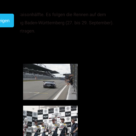
/Hürtgen.
e zweite Saisonhälfte. Es folgen die Rennen auf dem
eigen
ckenheimring Baden-Württemberg (27. bis 29. September).
0 Uhr übertragen.