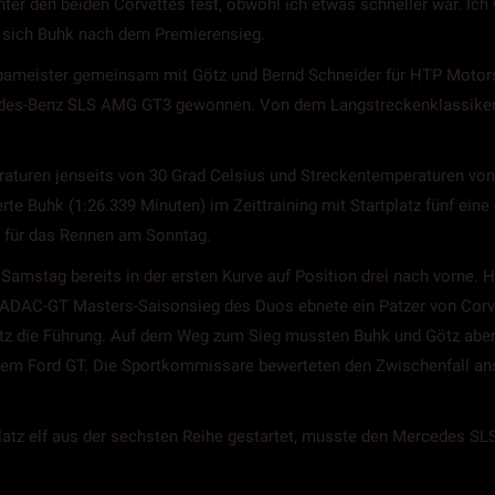
inter den beiden Corvettes fest, obwohl ich etwas schneller war. Ich
te sich Buhk nach dem Premierensieg.
opameister gemeinsam mit Götz und Bernd Schneider für HTP Motor
des-Benz SLS AMG GT3 gewonnen. Von dem Langstreckenklassiker a
eraturen jenseits von 30 Grad Celsius und Streckentemperaturen von
te Buhk (1:26.339 Minuten) im Zeittraining mit Startplatz fünf ei
lf für das Rennen am Sonntag.
amstag bereits in der ersten Kurve auf Position drei nach vorne. 
 ADAC-GT Masters-Saisonsieg des Duos ebnete ein Patzer von Corve
Götz die Führung. Auf dem Weg zum Sieg mussten Buhk und Götz aber
em Ford GT. Die Sportkommissare bewerteten den Zwischenfall ans
Platz elf aus der sechsten Reihe gestartet, musste den Mercedes SLS
ag für Buhk bereits beendet, bevor er richtig angefangen hatte.