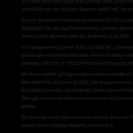
„Ich hatte einen sehr guten Start und saß dann vorerst h
schließlich war der Weg zum Sieg von selbst frei“, freu
Erst vor Wochenfrist hatte der amtierende FIA GT3-Eur
legendären 24h von Spa-Francorchamps in einem Merce
weiter auf die deutsche Seite der Ardennen, in die Eifel.
Im Freitagstraining stellten Buhk und Götz bei Lufttemp
jeweils den schnellsten Mercedes. Am Nachmittag sicher
Samstag. Götz fuhr in 1:26.239 Minuten auf Startplatz e
Mit einem perfekt gelungenen Start schob sich Buhk am S
Mercedes-Pilot als Dritter an Götz. Den Weg zum ersten
sich beide Corvettes. Als lachender Dritter übernahm 
Götz gab es einen Kontakt zwischen seinem SLS und ein
perfekt.
Der Sonntag verlief alles andere als optimal. Götz, von 
zweiten Kurve vorzeitig abstellen. Damit war der Arbeitst