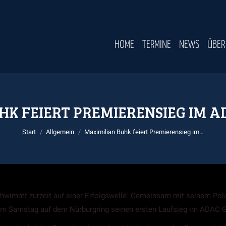
HOME
TERMINE
NEWS
ÜBER
HK FEIERT PREMIERENSIEG IM A
Sie befinden sich hier:
Start
Allgemein
Maximilian Buhk feiert Premierensieg im…
hwimmt zurzeit auf einer Erfolgswelle: Gemeinsam mit seinem Pola
r am Samstag auf dem Nürburgring seinen ersten Laufsieg im ADAC 