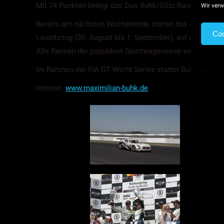
Mit 74 Punkten belegt das Duo Buhk/Götz Rang drei in
Wir verw
Bereits am nächsten Wochenende startet das ADAC GT Mas
Coo
Lausitzring (30. August bis 1. September), auf dem Slo
Alle Rennen der populären Sportwagenserie werden vom 
Im Rahmen der FIA GT World Series startet Buhk am 18. 
Internet:
www.maximilian-buhk.de