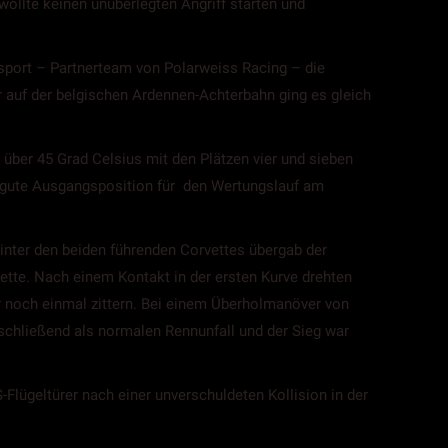
 wollte keinen unüberlegten Angriff starten und
sport – Partnerteam von Polarweiss Racing – die
uf der belgischen Ardennen-Achterbahn ging es gleich
 über 45 Grad Celsius mit den Plätzen vier und sieben
ne gute Ausgangsposition für den Wertungslauf am
Hinter den beiden führenden Corvettes übergab der
tte. Nach einem Kontakt in der ersten Kurve drehten
 noch einmal zittern. Bei einem Überholmanöver von
chließend als normalen Rennunfall und der Sieg war
-Flügeltürer nach einer unverschuldeten Kollision in der