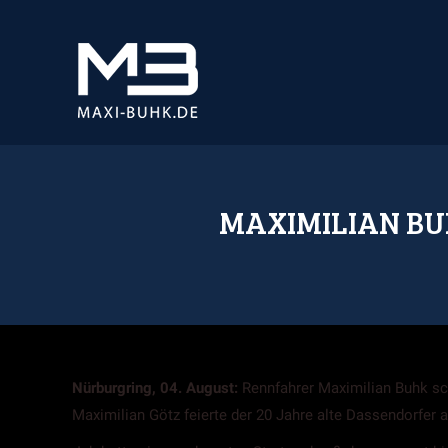
MAXIMILIAN BU
Nürburgring, 04. August:
Rennfahrer Maximilian Buhk sc
Maximilian Götz feierte der 20 Jahre alte Dassendorfe