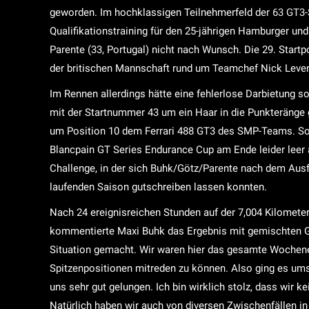
geworden. Im hochklassigen Teilnehmerfeld der 63 GT3-S
Qualifikationstraining für den 25-jährigen Hamburger u
Parente (33, Portugal) nicht nach Wunsch. Die 29. Star
der britischen Mannschaft rund um Teamchef Nick Leven
Im Rennen allerdings hätte eine fehlerlose Darbietung
mit der Startnummer 43 um ein Haar in die Punkteränge g
um Position 10 dem Ferrari 488 GT3 des SMP-Teams. So 
Blancpain GT Series Endurance Cup am Ende leider leer au
Challenge, in der sich Buhk/Götz/Parente nach dem Ausfa
laufenden Saison gutschreiben lassen konnten.
Nach 24 ereignisreichen Stunden auf der 7,004 Kilomete
kommentierte Maxi Buhk das Ergebnis mit gemischten Ge
Situation gemacht. Wir waren hier das gesamte Wochene
Spitzenpositionen mitreden zu können. Also ging es um
uns sehr gut gelungen. Ich bin wirklich stolz, dass wir 
Natürlich haben wir auch von diversen Zwischenfällen in 