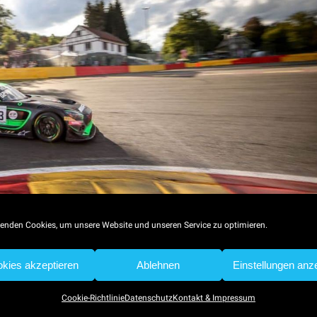
enden Cookies, um unsere Website und unseren Service zu optimieren.
 Mercedes-AMG Team Strakka Racing bei den 24 Stunden Spa
hk, Maximilian Götz und Alvaro Parente einen guten fünften Rang
kies akzeptieren
Ablehnen
Einstellungen anz
Austragung ihrem Ruf als härtestes und anspruchsvollstes GT-
Cookie-Richtlinie
Datenschutz
Kontakt & Impressum
nd seinem Mercedes-AMG Team Strakka Racing vollauf gerecht