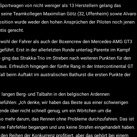
portwagen von nicht weniger als 13 Herstellern gelang das
nd seine Teamkollegen Maximilian Götz (32, Uffenheim) sowie Alvaro
tposition wurde weder den hohen Ansprüchen der Piloten noch jenen
tis gerecht.
 sowohl der Fahrer als auch der Boxencrew den Mercedes-AMG GT3
eführt. Erst in der allerletzten Runde unterlag Parente im Kampf
ging das Strakka-Trio im Streben nach weiteren Punkten für den
s. Erfreulich hingegen der fünfte Rang in der Intercontinental GT
ll beim Auftakt im australischen Bathurst die ersten Punkte der
r langen Berg- und Talbahn in den belgischen Ardennen
fühlen: „Ich denke, wir haben das Beste aus einer schwierigen
nde über nicht schnell genug, um ein Wörtchen um die
so mehr darum, das Rennen ohne Probleme durchzufahren. Das ist
keine Fahrfehler begangen und uns keine Strafen eingehandelt haben.
den Reihen der Konkurrenz profitiert, aber das gehört bei einem