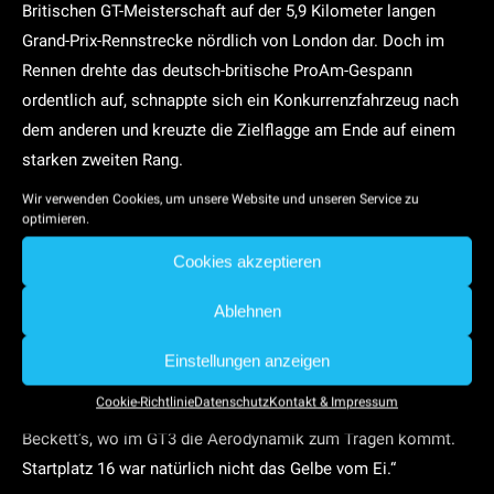
Britischen GT-Meisterschaft auf der 5,9 Kilometer langen
Grand-Prix-Rennstrecke nördlich von London dar. Doch im
Rennen drehte das deutsch-britische ProAm-Gespann
ordentlich auf, schnappte sich ein Konkurrenzfahrzeug nach
dem anderen und kreuzte die Zielflagge am Ende auf einem
starken zweiten Rang.
„Es hat richtig Spaß gemacht“, freute sich Buhk. „Das Schöne
Wir verwenden Cookies, um unsere Website und unseren Service zu
optimieren.
am GT4 ist, dass er über wenig Aerodynamik verfügt und
daher im Windschatten nicht so sensibel ist. Du kannst also
Cookies akzeptieren
viel enger kämpfen. Allerdings habe ich gemerkt, dass ich
Ablehnen
mich stark umstellen muss. Ich kenne Silverstone ja nur aus
dem GT3-Auto, also bin ich im Qualifying auch gefahren wie
Einstellungen anzeigen
im GT3. Und damit habe ich das Auto völlig überfahren, vor
Cookie-Richtlinie
Datenschutz
Kontakt & Impressum
allem in den schnellen Passagen wie Maggott’s und
Beckett’s, wo im GT3 die Aerodynamik zum Tragen kommt.
Startplatz 16 war natürlich nicht das Gelbe vom Ei.“