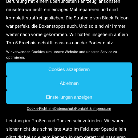
Berührung mit einem überrundeten Fahrzeug, ansonsten
mussten wir nicht ein einziges Mal reparieren und sind
komplett straffrei geblieben. Die Strategie von Black Falcon
war perfekt, die Boxenstopps auch. Und so sind wir immer
weiter nach vorne gekommen. Wir hatten insgeheim auf ein
Top-5-Ergebnis gehofft, dass es nun der Podestplatz
geworden ist, freut uns natürlich umso mehr.“
Wir verwenden Cookies, um unsere Website und unseren Service zu
optimieren.
Auch er persönlich sei im Rennen gut zurechtgekommen, so
Cookies akzeptieren
der Mercedes-AMG Performance Pilot: „Im Training hatte ich
mich noch nicht hundertprozentig wohl im Cockpit gefühlt.
Ablehnen
Zum Warm-up haben wir dann nochmal eine Änderung am
Auto ausprobiert, und die kam mir sehr gelegen. Ich bin in
Einstellungen anzeigen
meinem ersten Stint im Rennen auf Anhieb gut in einer
Cookie-Richtlinie
Datenschutz
Kontakt & Impressum
Gruppe mit lauter Top-Autos mitgekommen und mit meiner
Leistung im Großen und Ganzen sehr zufrieden. Wir waren
sicher nicht das schnellste Auto im Feld, aber Speed allein
nützt dir bei so einem Rennen, in dem derart viel passieren