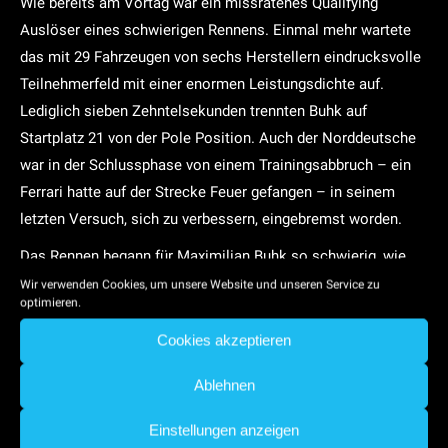
Wie bereits am Vortag war ein missratenes Qualifying
Auslöser eines schwierigen Rennens. Einmal mehr wartete
das mit 29 Fahrzeugen von sechs Herstellern eindrucksvolle
Teilnehmerfeld mit einer enormen Leistungsdichte auf.
Lediglich sieben Zehntelsekunden trennten Buhk auf
Startplatz 21 von der Pole Position. Auch der Norddeutsche
war in der Schlussphase von einem Trainingsabbruch – ein
Ferrari hatte auf der Strecke Feuer gefangen – in seinem
letzten Versuch, sich zu verbessern, eingebremst worden.
Das Rennen begann für Maximilian Buhk so schwierig, wie
das Qualifying geendet hatte. Nachdem die Durchfahrt des
Wir verwenden Cookies, um unsere Website und unseren Service zu
optimieren.
ultraschnellen Turn 1 des Triovals im Pulk noch ohne größere
Probleme geklappt hatte, wurde der Mercedes-AMG GT3 mit
Cookies akzeptieren
der Startnummer 18 in der zweiten Kurve aufs Gras gedrängt
Ablehnen
und fiel bis an die letzte Position zurück. „Ich hatte keine
andere Wahl, als die Schikane durchs Gras abzukürzen und
Einstellungen anzeigen
so ganz nach hinten durchgereicht zu werden. Hätte ich