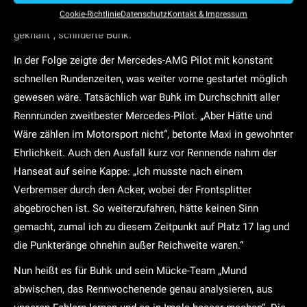
Cookie-Richtlinie
Datenschutz
Kontakt & Impressum
versucht, mich zurück ins Feld zu drängen, hätte es garantiert
geknallt“, schilderte Buhk.
In der Folge zeigte der Mercedes-AMG Pilot mit konstant
schnellen Rundenzeiten, was weiter vorne gestartet möglich
gewesen wäre. Tatsächlich war Buhk im Durchschnitt aller
Rennrunden zweitbester Mercedes-Pilot. „Aber Hätte und
Wäre zählen im Motorsport nicht“, betonte Maxi in gewohnter
Ehrlichkeit. Auch den Ausfall kurz vor Rennende nahm der
Hanseat auf seine Kappe: „Ich musste nach einem
Verbremser durch den Acker, wobei der Frontsplitter
abgebrochen ist. So weiterzufahren, hätte keinen Sinn
gemacht, zumal ich zu diesem Zeitpunkt auf Platz 17 lag und
die Punkteränge ohnehin außer Reichweite waren.“
Nun heißt es für Buhk und sein Mücke-Team „Mund
abwischen, das Rennwochenende genau analysieren, aus