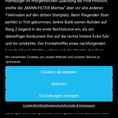
Hamburger im morgendlichen Qualifying die Pole-Position,
stellte die „MANN-FILTER Mamba“ aber vor alle anderen
Titelrivalen auf den dritten Startplatz. Beim fliegenden Start
perfekt in Tritt gekommen, lenkte Buhk seinen Boliden auf
Rang 2 liegend in die erste Rechtskurve ein, als ein
übereifriger Konkurrent ihm auf die rechte hintere Ecke fuhr
und ihn umdrehte. Der Frontaltreffer eines nachfolgenden
(unschuldigen) Wettbewerbers gab der Mamba den Rest.
Wir verwenden Cookies, um unsere Website und unseren Service zu
Buhk war komplett bedient: „Mit dem Herrn hatte ich dieses
optimieren.
Jahr schon das Vergnügen. Aber bevor ich mich jetzt um
Cookies akzeptieren
Kopf und Kragen rede, sage ich lieber gar nichts. Es ist ja
offensichtlich, was passiert ist.“
Ablehnen
In der Meisterschaft fielen Maxi Buhk und sein Teampartner
Einstellungen anzeigen
Raffaele Marciello auf den vierten Rang zurück, der
Rückstand auf die Tabellenspitze wuchs auf 16 Punkte an.
Cookie-Richtlinie
Datenschutz
Kontakt & Impressum
Buhk gibt sich kämpferisch: „Wir geben nicht auf, noch sind