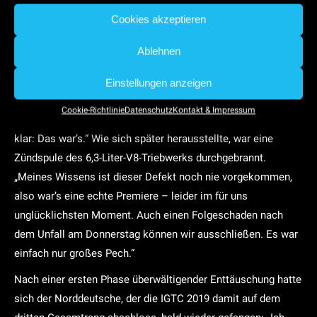
Cookies akzeptieren
„Der Start ging prima, ich habe schon überlegt, wo ich die
Nase beim führenden Porsche reinstecken kann, doch noch
Ablehnen
vor dem Anbremsen ging der Motor plötzlich aus“, schilderte
Buhk. „Ich habe sofort einen Reset gemacht, also komplett
Einstellungen anzeigen
ab- und wieder angeschaltet. Dann lief der Motor kurz wieder,
Cookie-Richtlinie
Datenschutz
Kontakt & Impressum
nur um eine Kurve später erneut auszugehen. Mir war sofort
klar: Das war’s.“ Wie sich später herausstellte, war eine
Zündspule des 6,3-Liter-V8-Triebwerks durchgebrannt.
„Meines Wissens ist dieser Defekt noch nie vorgekommen,
also war’s eine echte Premiere – leider im für uns
unglücklichsten Moment. Auch einen Folgeschaden nach
dem Unfall am Donnerstag können wir ausschließen. Es war
einfach nur großes Pech.“
Nach einer ersten Phase überwältigender Enttäuschung hatte
sich der Norddeutsche, der die IGTC 2019 damit auf dem