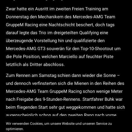
Zwar hatte ein Ausritt im zweiten Freien Training am
Donnerstag den Mechanikern des Mercedes-AMG Team
GruppeM Racing eine Nachtschicht beschert, doch tags
darauf legte das Trio im dreigeteilten Qualifying eine
überzeugende Vorstellung hin und qualifizierte den
Mercedes-AMG GT3 souverän für den Top-10-Shootout um
die Pole Position, welchen Marciello auf feuchter Piste
letztlich als Dritter abschloss.
Zum Rennen am Samstag schien dann wieder die Sonne –
und dennoch verfinsterten sich die Mienen in den Reihen des
Mercedes-AMG Team GruppeM Racing schon wenige Meter
nach Freigabe des 9-Stunden-Rennens. Startfahrer Buhk war
beim fliegenden Start sehr gut weggekommen und hatte sich
augenscheinlich schon auf den zweiten Rang nach vorne
geschoben, als die knallgelbe MANN-FILTER Mamba mit der
Wir verwenden Cookies, um unsere Website und unseren Service zu
optimieren.
Startnummer 999 schlagartig langsamer wurde.