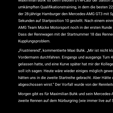
Maximilian Buhk ist beim siebten DTM-Lauf der Saison 
umkämpften Qualifikationstraining, in dem die besten 2
der 28-jährige Hamburger den Mercedes-AMG GT3 mit Sp
Sekunden auf Startposition 10 gestellt. Nach einem einm
AMG Team Mücke Motorsport noch in der ersten Runde i
Dass der Rennwagen mit der Startnummer 18 das Rennen 
Kupplungsproblem.
„Frustrierend“, kommentierte Maxi Buhk. „Mir ist nicht k
Vordermann durchfahren. Eingangs und ausgangs Turn 4 
gelassen hatte, und eine Kurve später hat mir der Kolle
soll ich sagen: Heute wäre wieder einiges möglich gewes
hätten uns in die zweite Startreihe gebracht. Aber Hätte
abgeschossen wirst.“ Der Vorfall wurde von der Rennle
Morgen gibt es für Maximilian Buhk und sein Mercede
zweite Rennen auf dem Nürburgring (wie immer live auf S