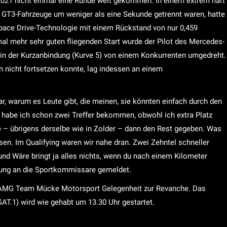
2021 nicht einmal eine Runde weit gekommen. In einem extrem hart
2 GT3-Fahrzeuge um weniger als eine Sekunde getrennt waren, hatte
ace Drive-Technologie mit einem Rückstand von nur 0,459
al mehr sehr guten fliegenden Start wurde der Pilot des Mercedes-
n der Kurzanbindung (Kurve 5) von einem Konkurrenten umgedreht.
nicht fortsetzen konnte, lag indessen an einem
lar, warum es Leute gibt, die meinen, sie könnten einfach durch den
habe ich schon zwei Treffer bekommen, obwohl ich extra Platz
ge – übrigens derselbe wie in Zolder – dann den Rest gegeben. Was
en. Im Qualifying waren wir nahe dran. Zwei Zehntel schneller
 und Wäre bringt ja alles nichts, wenn du nach einem Kilometer
itung an die Sportkommissare gemeldet.
s-AMG Team Mücke Motorsport Gelegenheit zur Revanche. Das
AT.1) wird wie gehabt um 13.30 Uhr gestartet.