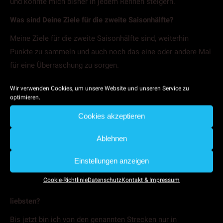
und konnte mich bisher in jedem Rennen steigern.
Was sind Deine Ziele für die zweite Saisonhälfte?
Meine Ziele für die zweite Saisonhälfte sind, weiterhin
Punkte zu sammeln und auch noch das eine oder andere Mal
für eine Überraschung zu sorgen.
Was hast du für die Sommerpause geplant?
Wir verwenden Cookies, um unsere Website und unseren Service zu
optimieren.
In der Sommerpause werde ich mich weiterhin intensiv um
meine Fitness kümmern und auch noch den einen oder
Cookies akzeptieren
anderen Test mit meinem Team absolvieren. Natürlich
Ablehnen
drücke ich unserer Nationalmannschaft in Südafrika die
Daumen.
Einstellungen anzeigen
Welche der jetzt noch anstehenden Strecken Assen,
Cookie-Richtlinie
Datenschutz
Kontakt & Impressum
Lausitzring, Nürburgring und Oschersleben magst du am
liebsten?
Bis jetzt bin ich von den genannten Strecken nur in