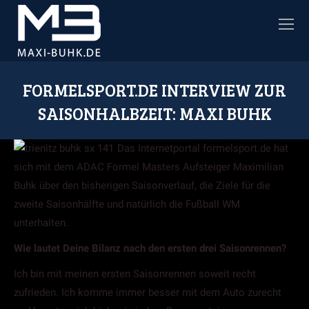
FORMELSPORT.DE INTERVIEW ZUR
SAISONHALBZEIT: MAXI BUHK
Sie befinden sich hier:
Das Internetportal formelsport.de hat
sich mit dem ADAC Formel Masters Aufsteiger Maximilian
Buhk über den bisherigen Saisonverlauf, die Ziele für die
zweite Saisonhälfte und natürlich die Fußball WM
unterhalten.
Wie lautet Deine Bilanz nach den ersten drei Saisonrennen?
Ich bin mit meinen ersten Saisonrennen soweit recht
zufrieden. Ich komme immer besser mit dem Auto zurecht