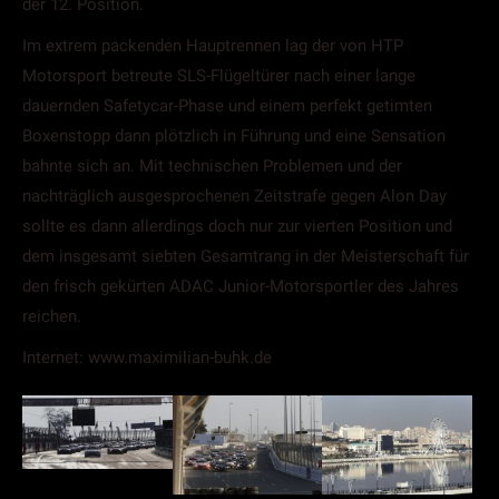
der 12. Position.
Im extrem packenden Hauptrennen lag der von HTP
Motorsport betreute SLS-Flügeltürer nach einer lange
dauernden Safetycar-Phase und einem perfekt getimten
Boxenstopp dann plötzlich in Führung und eine Sensation
bahnte sich an. Mit technischen Problemen und der
nachträglich ausgesprochenen Zeitstrafe gegen Alon Day
sollte es dann allerdings doch nur zur vierten Position und
dem insgesamt siebten Gesamtrang in der Meisterschaft für
den frisch gekürten ADAC Junior-Motorsportler des Jahres
reichen.
Internet: www.maximilian-buhk.de