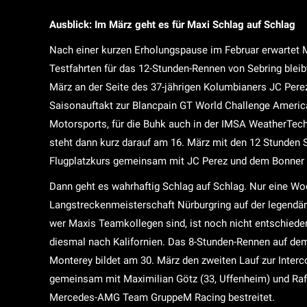
Ausblick: Im März geht es für Maxi Schlag auf Schlag
Nach einer kurzen Erholungspause im Februar erwartet
Testfahrten für das 12-Stunden-Rennen von Sebring bleib
März an der Seite des 37-jährigen Kolumbianers JC Pere
Saisonauftakt zur Blancpain GT World Challenge Americ
Motorsports, für die Buhk auch in der IMSA WeatherTec
steht dann kurz darauf am 16. März mit den 12 Stunden 
Flugplatzkurs gemeinsam mit JC Perez und dem Bonner Fa
Dann geht es wahrhaftig Schlag auf Schlag. Nur eine Wo
Langstreckenmeisterschaft Nürburgring auf der legend
wer Maxis Teamkollegen sind, ist noch nicht entschieden
diesmal nach Kalifornien. Das 8-Stunden-Rennen auf de
Monterey bildet am 30. März den zweiten Lauf zur Interco
gemeinsam mit Maximilian Götz (33, Uffenheim) und Raf
Mercedes-AMG Team GruppeM Racing bestreitet.