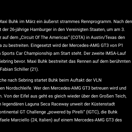
 Maxi Buhk im März ein äußerst strammes Rennprogramm. Nach den
t der 26-jährige Hamburger in den Vereinigten Staaten, um am 3.
z auf dem „Circuit Of The Americas“ (COTA) in Austin/Texas den
a zu bestreiten. Eingesetzt wird der Mercedes-AMG GT3 von P1
h Sports Car Championship am Start steht. Der zweite IMSA-Lauf
Sebring bevor. Maxi Buhk bestreitet das Rennen auf dem berühmten
bian Schiller (21).
che nach Sebring startet Buhk beim Auftakt der VLN
ären Nordschleife. Wer den Mercedes-AMG GT3 betreuen wird und
. Von der Eifel aus geht es gleich wieder über den Großen Teich,
m legendären Laguna Seca Raceway unweit der Küstenstadt
ntinental GT Challenge „powered by Pirelli“ (IGTC), die Buhk
faele Marciello (24, Italien) auf einem Mercedes-AMG GT3 des