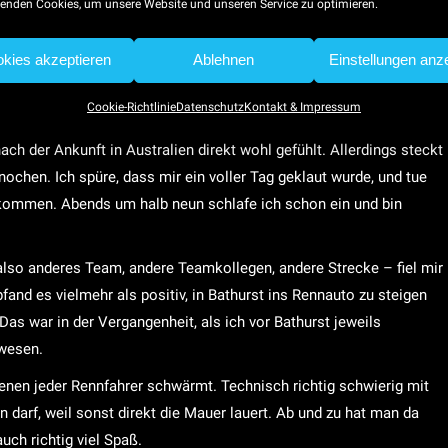
ie Spannung im Rennen aufrecht zu halten. Wo bei uns eine lokale
enden Cookies, um unsere Website und unseren Service zu optimieren.
as Safety Car raus, führen das Feld zusammen und lassen bei der
nden. Und schon liegen alle wieder dicht zusammen, und der
kies akzeptieren
Ablehnen
Einstellungen anz
haben ihren Spaß, und darauf kommt’s ja letztlich an.
Cookie-Richtlinie
Datenschutz
Kontakt & Impressum
eiter. Den 16.000-Kilometer-Trip von Orlando via San Francisco
ch der Ankunft in Australien direkt wohl gefühlt. Allerdings steckt
nochen. Ich spüre, dass mir ein voller Tag geklaut wurde, und tue
 kommen. Abends um halb neun schlafe ich schon ein und bin
also anderes Team, andere Teamkollegen, andere Strecke – fiel mir
fand es vielmehr als positiv, in Bathurst ins Rennauto zu steigen
 war in der Vergangenheit, als ich vor Bathurst jeweils
ewesen.
enen jeder Rennfahrer schwärmt. Technisch richtig schwierig mit
 darf, weil sonst direkt die Mauer lauert. Ab und zu hat man da
uch richtig viel Spaß.