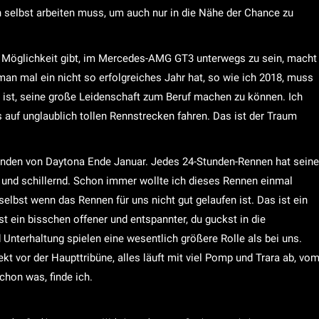
h selbst arbeiten muss, um auch nur in die Nähe der Chance zu
 Möglichkeit gibt, im Mercedes-AMG GT3 unterwegs zu sein, macht
an mal ein nicht so erfolgreiches Jahr hat, so wie ich 2018, muss
n ist, seine große Leidenschaft zum Beruf machen zu können. Ich
s auf unglaublich tollen Rennstrecken fahren. Das ist der Traum
Stunden von Daytona Ende Januar. Jedes 24-Stunden-Rennen hat seine
g und schillernd. Schon immer wollte ich dieses Rennen einmal
selbst wenn das Rennen für uns nicht gut gelaufen ist. Das ist ein
 ist ein bisschen offener und entspannter, du guckst in die
Unterhaltung spielen eine wesentlich größere Rolle als bei uns.
ekt vor der Haupttribüne, alles läuft mit viel Pomp und Trara ab, vo
hon was, finde ich.
 Daytona kaum von ihren europäischen Pendants wie etwa Spa.