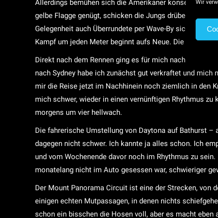
Allerdings bemühen sich die Amerikaner konsequenter, d
Wir verw
gelbe Flagge genügt, schicken die Jungs drüben direkt d
Gelegenheit auch Überrundete per Wave-By sich zurückru
Coo
Kampf um jeden Meter beginnt aufs Neue. Die Zuschauer 
Direkt nach dem Rennen ging es für mich nach Bathurst w
nach Sydney habe ich zunächst gut verkraftet und mich na
mir die Reise jetzt im Nachhinein noch ziemlich in den K
mich schwer, wieder in einen vernünftigen Rhythmus zu
morgens um vier hellwach.
Die fahrerische Umstellung von Daytona auf Bathurst – 
dagegen nicht schwer. Ich kannte ja alles schon. Ich emp
und vom Wochenende davor noch im Rhythmus zu sein. Das
monatelang nicht im Auto gesessen war, schwieriger g
Der Mount Panorama Circuit ist eine der Strecken, von d
einigen echten Mutpassagen, in denen nichts schiefgehen
schon ein bisschen die Hosen voll, aber es macht eben a