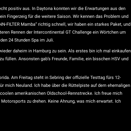
recht positiv aus. In Daytona konnten wir die Erwartungen aus den
kein Fingerzeig für die weitere Saison. Wir kennen das Problem und
NN-FILTER Mamba“ richtig schnell, wir haben ein starkes Paket, und
iteren Rennen der Intercontinental GT Challenge ein Wörtchen um
 den 24 Stunden Spa im Juli.
ieder daheim in Hamburg zu sein. Als erstes bin ich mal einkaufen
u füllen. Ansonsten gab’s Freunde, Familie, ein bisschen HSV und
da. Am Freitag steht in Sebring der offizielle Testtag fürs 12-
ür mich Neuland. Ich habe über die Rüttelpiste auf dem ehemaligen
en coolen amerikanischen Oldschool-Rennstrecke. Ich freue mich
Motorsports zu drehen. Keine Ahnung, was mich erwartet. Ich