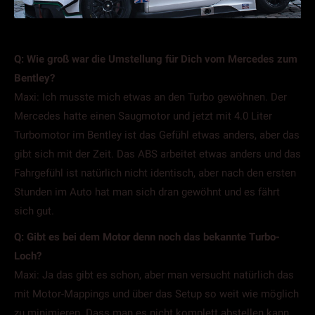
Q: Wie groß war die Umstellung für Dich vom Mercedes zum
Bentley?
Maxi: Ich musste mich etwas an den Turbo gewöhnen. Der
Mercedes hatte einen Saugmotor und jetzt mit 4.0 Liter
Turbomotor im Bentley ist das Gefühl etwas anders, aber das
gibt sich mit der Zeit. Das ABS arbeitet etwas anders und das
Fahrgefühl ist natürlich nicht identisch, aber nach den ersten
Stunden im Auto hat man sich dran gewöhnt und es fährt
sich gut.
Q: Gibt es bei dem Motor denn noch das bekannte Turbo-
Loch?
Maxi: Ja das gibt es schon, aber man versucht natürlich das
mit Motor-Mappings und über das Setup so weit wie möglich
zu minimieren. Dass man es nicht komplett abstellen kann