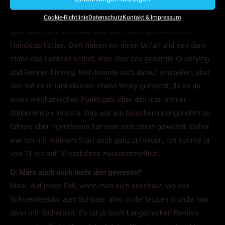
Maxi: Generell mag ich es, wenn es dunkel ist, im dunkeln zu
Fahren. Da habe ich auch gleich gemerkt, mit dem Wagen
Cookie-Richtlinie
Datenschutz
Kontakt & Impressum
geht was, auch wenn wir seit dem Training ein kleines
Handicap hatten. Dort hatten wir einen Unfall und seit dem
stand das Lenkrad schief, also über das gesamte Qualifying
und Rennen hinweg. Man konnte sich darauf einstellen, aber
das hat es in Linkskurven etwas tricky gemacht, da es da
einen mechanischen Punkt gab, über den man immer
drüberlenken musste. Das war ein bisschen unangenehm zu
fahren, aber irgendwann hat man sich daran gewöhnt. Daher
war ich mit meinem Start auch ganz zufrieden, ich konnte ja
von 21 bis auf 10 vorfahren zwischenzeitlich.
Q: Wäre auch noch mehr drin gewesen?
Maxi: Auf jeden Fall, wenn man sich anschaut, wo das
Schwesterauto zum Schluss, also in der letzten Stunde, war,
dann mit Sicherheit. Es ist ja beim Langstrecken Rennen