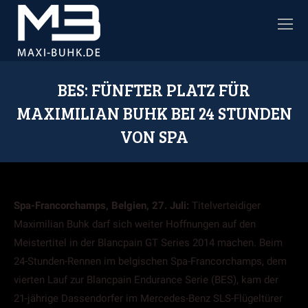
BES: FÜNFTER PLATZ FÜR
MAXIMILIAN BUHK BEI 24 STUNDEN
VON SPA
Sie befinden sich hier:
Spa-Francorchamps, Belgien, 27. Juli:
Titelverteidiger
Maximilian Buhk darf sich weiter Hoffnungen auf den
Meistertitel in der Blancpain GT Series 2014 machen. Beim
24-Stunden-Rennen im belgischen Spa-Francorchamps, dem
vierten Lauf zur Blancpain Endurance Serie (BES), kam der
21-jährige Dassendorfer im Mercedes-Benz SLS-Flügeltürer