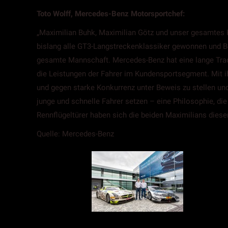
Toto Wolff, Mercedes-Benz Motorsportchef:
„Maximilian Buhk, Maximilian Götz und unser gesamtes
bislang alle GT3-Langstreckenklassiker gewonnen und Be
gesamte Mannschaft. Mercedes-Benz hat eine lange Tradi
die Leistungen der Fahrer im Kundensportsegment. Mit i
und gegen starke Konkurrenz unter Beweis zu stellen un
junge und schnelle Fahrer setzen – eine Philosophie, di
Rennflügeltürer haben sich die beiden Maximilians diese
Quelle: Mercedes-Benz