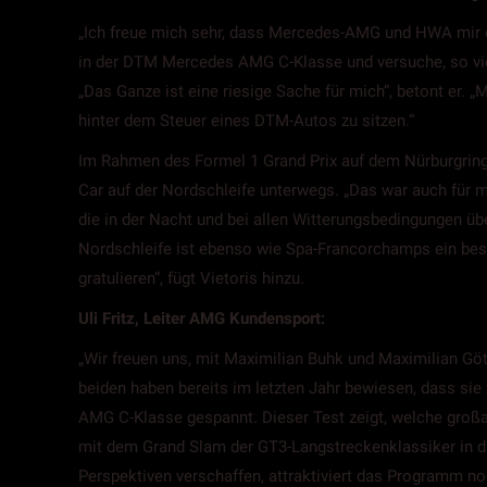
„Ich freue mich sehr, dass Mercedes-AMG und HWA mir da
in der DTM Mercedes AMG C-Klasse und versuche, so viel
„Das Ganze ist eine riesige Sache für mich“, betont er.
hinter dem Steuer eines DTM-Autos zu sitzen.“
Im Rahmen des Formel 1 Grand Prix auf dem Nürburgrin
Car auf der Nordschleife unterwegs. „Das war auch für mi
die in der Nacht und bei allen Witterungsbedingungen übe
Nordschleife ist ebenso wie Spa-Francorchamps ein beso
gratulieren“, fügt Vietoris hinzu.
Uli Fritz, Leiter AMG Kundensport:
„Wir freuen uns, mit Maximilian Buhk und Maximilian G
beiden haben bereits im letzten Jahr bewiesen, dass sie
AMG C-Klasse gespannt. Dieser Test zeigt, welche groß
mit dem Grand Slam der GT3-Langstreckenklassiker in di
Perspektiven verschaffen, attraktiviert das Programm noc