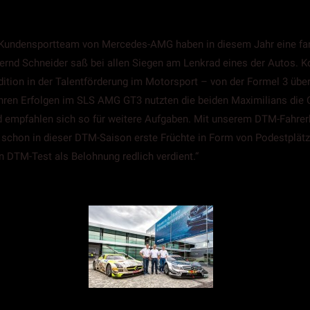
 Kundensportteam von Mercedes-AMG haben in diesem Jahr eine fa
rnd Schneider saß bei allen Siegen am Lenkrad eines der Autos. Ko
tion in der Talentförderung im Motorsport – von der Formel 3 über 
hren Erfolgen im SLS AMG GT3 nutzten die beiden Maximilians die C
d empfahlen sich so für weitere Aufgaben. Mit unserem DTM-Fahrerk
e schon in dieser DTM-Saison erste Früchte in Form von Podestplätz
n DTM-Test als Belohnung redlich verdient.“