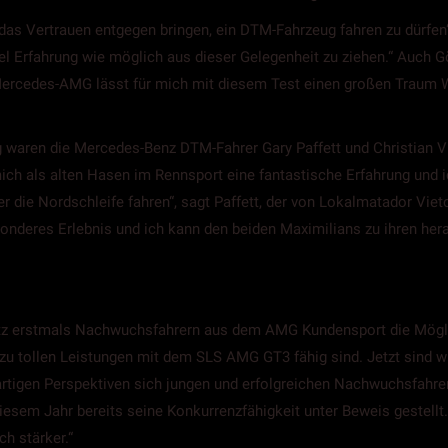
s Vertrauen entgegen bringen, ein DTM-Fahrzeug fahren zu dürfen“,
 Erfahrung wie möglich aus dieser Gelegenheit zu ziehen.“ Auch Gö
 „Mercedes-AMG lässt für mich mit diesem Test einen großen Traum W
g waren die Mercedes-Benz DTM-Fahrer Gary Paffett und Christian
ch als alten Hasen im Rennsport eine fantastische Erfahrung und ic
r die Nordschleife fahren“, sagt Paffett, der von Lokalmatador Viet
nderes Erlebnis und ich kann den beiden Maximilians zu ihren her
ötz erstmals Nachwuchsfahrern aus dem AMG Kundensport die Möglic
 zu tollen Leistungen mit dem SLS AMG GT3 fähig sind. Jetzt sind w
artigen Perspektiven sich jungen und erfolgreichen Nachwuchsfah
esem Jahr bereits seine Konkurrenzfähigkeit unter Beweis gestell
h stärker.“