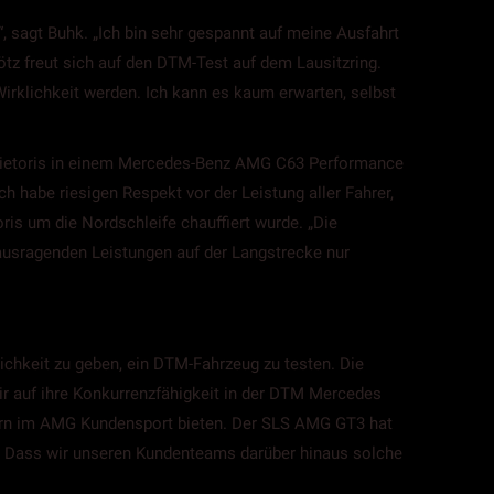
 sagt Buhk. „Ich bin sehr gespannt auf meine Ausfahrt
tz freut sich auf den DTM-Test auf dem Lausitzring.
irklichkeit werden. Ich kann es kaum erwarten, selbst
 Vietoris in einem Mercedes-Benz AMG C63 Performance
h habe riesigen Respekt vor der Leistung aller Fahrer,
oris um die Nordschleife chauffiert wurde. „Die
ausragenden Leistungen auf der Langstrecke nur
hkeit zu geben, ein DTM-Fahrzeug zu testen. Die
ir auf ihre Konkurrenzfähigkeit in der DTM Mercedes
rern im AMG Kundensport bieten. Der SLS AMG GT3 hat
t. Dass wir unseren Kundenteams darüber hinaus solche