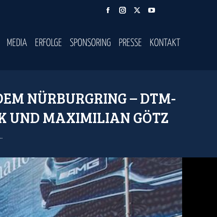
Facebook
Instagram
X
YouTube
page
page
page
page
opens
opens
opens
opens
MEDIA
ERFOLGE
SPONSORING
PRESSE
KONTAKT
in
in
in
in
new
new
new
new
window
window
window
window
DEM NÜRBURGRING – DTM-
K UND MAXIMILIAN GÖTZ
…